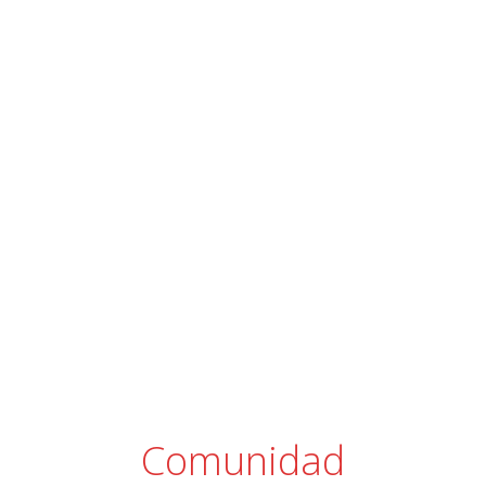
La Nueva Empresa
¿ Como pedir un préstamo de
forma responsable ?
Comunidad