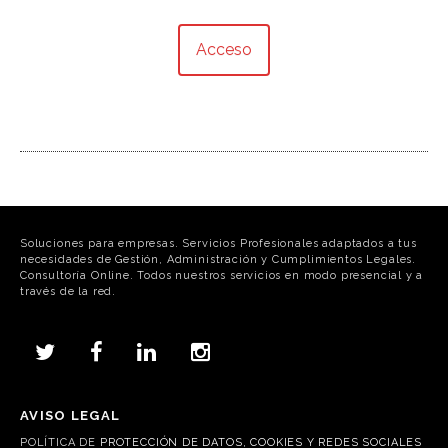
Acceso
Soluciones para empresas. Servicios Profesionales adaptados a tus
necesidades de Gestión, Administración y Cumplimientos Legales.
Consultoría Online. Todos nuestros servicios en modo presencial y a
través de la red.
AVISO LEGAL
POLÍTICA DE
PROTECCIÓN DE DATOS, COOKIES Y REDES SOCIALES