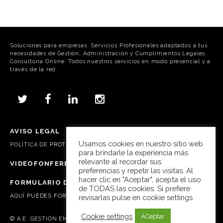
Soluciones para empresas. Servicios Profesionales adaptados a tus
necesidades de Gestión, Administración y Cumplimientos Legales.
Consultoría Online. Todos nuestros servicios en modo presencial y a
través de la red.
AVISO LEGAL
Usamos cookies en nuestro sitio web
POLÍTICA DE
PROTECCIÓN DE DATOS, COOKIES Y REDES SOCIALES
para brindarle la experiencia más
relevante al recordar sus
VIDEOFONFERENCIA SKYPE
preferencias y repetir las visitas. Al
hacer clic en "Aceptar", acepta el uso
FORMULARIO DE CONTACTO
de TODAS las cookies. Si prefiere
AQUÍ
PUEDES FORMULAR TUS CONSULTAS Y PREGUNTAS
revisarlas pulse en cookie settings
Cookie settings
ACeptar
© A.E. GESTIÓN EMPRESARIAL, S.L.U. COPYRIGHT 2014-2025