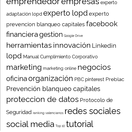
emprendedor
empresas
experto
experto lopd
experto
adaptación lopd
facebook
prevencion blanqueo capitales
financiera
gestion
Google Drive
herramientas
innovación
Linkedin
lopd
Manual Cumplimiento Corporativo
negocios
marketing
marketing online
organización
oficina
Preblac
PBC
pinterest
Prevención blanqueo capitales
proteccion de datos
Protocolo de
redes sociales
Seguridad
ranking valencianos
tutorial
social media
Top 10