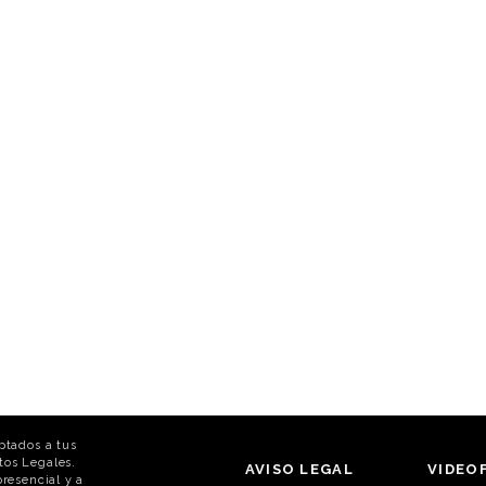
ptados a tus
tos Legales.
AVISO LEGAL
VIDEO
resencial y a