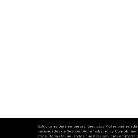
Soluciones para empresas. Servicios Profesionales ada
necesidades de Gestión, Administración y Cumplimien
Consultoría Online. Todos nuestros servicios en modo p