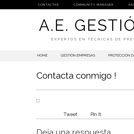
CONTACTAR
COMMUNITY MANAGER
XA
A.E. GEST
EXPERTOS EN TÉCNICAS DE PRE
SKIP
HOME
GESTIÓN EMPRESAS
PROTECCIÓN D
TO
CONTENT
Contacta conmigo !
Tweet
Pin It
Deja una respuesta