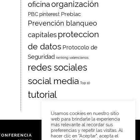
organización
oficina
Preblac
PBC
pinterest
Prevención blanqueo
proteccion
capitales
de datos
Protocolo de
Seguridad
ranking valencianos
redes sociales
social media
Top 10
tutorial
Usamos cookies en nuestro sitio
web para brindarle la experiencia
más relevante al recordar sus
preferencias y repetir las visitas. Al
FONFERENCIA
FORMULARIO DE
hacer clic en "Aceptar", acepta el