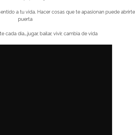
sentido a tu vida. Hacer cosas que te apasionan puede abrirt
puerta
e cada día….jugar, bailar, vivir, cambia de vida