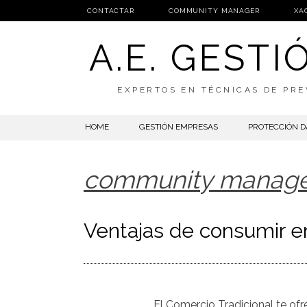
CONTACTAR
COMMUNITY MANAGER
XA
A.E. GEST
EXPERTOS EN TÉCNICAS DE PRE
SKIP
HOME
GESTIÓN EMPRESAS
PROTECCIÓN D
TO
CONTENT
community manag
Ventajas de consumir en
El Comercio Tradicional te ofr