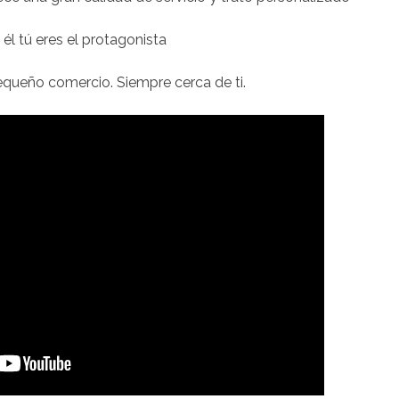
 él tú eres el protagonista
equeño comercio. Siempre cerca de ti.