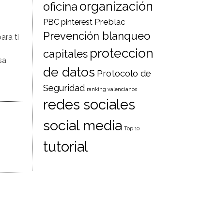
organización
oficina
Preblac
PBC
pinterest
Prevención blanqueo
ra ti
proteccion
capitales
sa
de datos
Protocolo de
Seguridad
ranking valencianos
redes sociales
social media
Top 10
tutorial