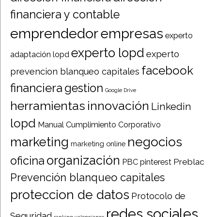
financiera y contable
emprendedor
empresas
experto
experto lopd
experto
adaptación lopd
facebook
prevencion blanqueo capitales
financiera
gestion
Google Drive
herramientas
innovación
Linkedin
lopd
Manual Cumplimiento Corporativo
negocios
marketing
marketing online
organización
oficina
Preblac
PBC
pinterest
Prevención blanqueo capitales
proteccion de datos
Protocolo de
redes sociales
Seguridad
ranking valencianos