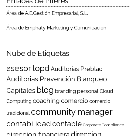
Enlaces de Interés
Área
de A.E.Gestión Empresarial, S.L.
Área
de Emphaty Marketing y Comunicación
Nube de Etiquetas
asesor lopd
Auditorias Preblac
Auditorias Prevención Blanqueo
blog
Capitales
branding personal
Cloud
coaching
comercio
Computing
comercio
community manager
tradicional
contabilidad
contable
Corporate Compliance
direccion financiera
direccion