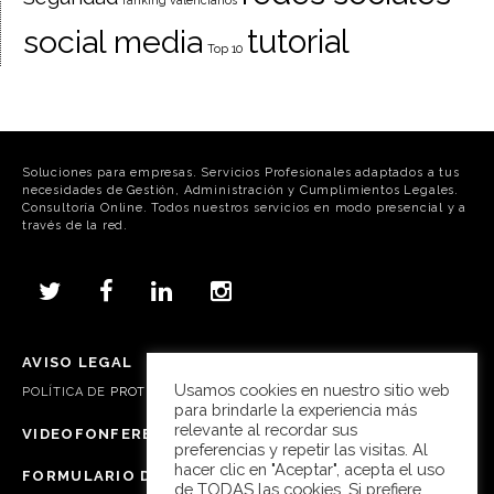
tutorial
social media
Top 10
Soluciones para empresas. Servicios Profesionales adaptados a tus
necesidades de Gestión, Administración y Cumplimientos Legales.
Consultoría Online. Todos nuestros servicios en modo presencial y a
través de la red.
AVISO LEGAL
Usamos cookies en nuestro sitio web
POLÍTICA DE
PROTECCIÓN DE DATOS, COOKIES Y REDES SOCIALES
para brindarle la experiencia más
relevante al recordar sus
VIDEOFONFERENCIA SKYPE
preferencias y repetir las visitas. Al
hacer clic en "Aceptar", acepta el uso
FORMULARIO DE CONTACTO
de TODAS las cookies. Si prefiere