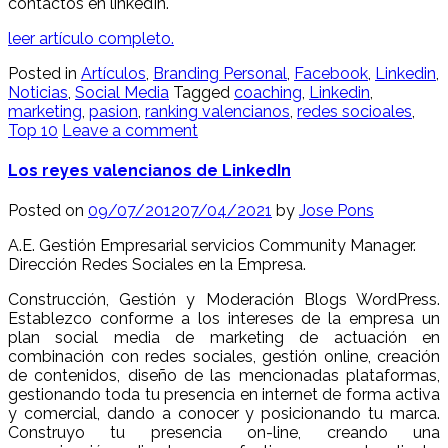
contactos en linkedIn.
leer artículo completo.
Posted in
Artículos
,
Branding Personal
,
Facebook
,
Linkedin
,
Noticias
,
Social Media
Tagged
coaching
,
Linkedin
,
marketing
,
pasion
,
ranking valencianos
,
redes socioales
,
Top 10
Leave a comment
Los reyes valencianos de LinkedIn
Posted on
09/07/2012
07/04/2021
by
Jose Pons
A.E. Gestión Empresarial servicios Community Manager.
Dirección Redes Sociales en la Empresa.
Construcción, Gestión y Moderación Blogs WordPress.
Establezco conforme a los intereses de la empresa un
plan social media de marketing de actuación en
combinación con redes sociales, gestión online, creación
de contenidos, diseño de las mencionadas plataformas,
gestionando toda tu presencia en internet de forma activa
y comercial, dando a conocer y posicionando tu marca.
Construyo tu presencia on-line, creando una