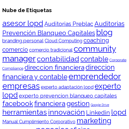
Nube de Etiquetas
asesor lopd
Auditorias
Auditorias Preblac
blog
Prevención Blanqueo Capitales
coaching
branding personal
Cloud Computing
community
comercio
comercio tradicional
manager
contabilidad
contable
Corporate
direccion financiera
direccion
Compliance
emprendedor
financiera y contable
empresas
experto
experto adaptación lopd
lopd
experto prevencion blanqueo capitales
facebook
financiera
gestion
Google Drive
herramientas
innovación
lopd
Linkedin
marketing
Manual Cumplimiento Corporativo