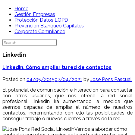
Skip
Home
to
Gestión Empresas
content
Protección Datos LOPD
Prevención Blanqueo Capitales
Corporate Compliance
Search
for:
Linkedin
LinkedIn. Cómo ampliar tu red de contactos
Posted on
04/05/2015
07/04/2021
by
Jose Pons Pascual
El potencial de comunicación e interacción para contactar
con otros usuarios, que nos ofrece la red social
profesional Linkedin irá aumentando, a medida que
seamos capaces de ampliar el número de nuestros
contactos, incrementando con ello las posibilidades de
conseguir trabajo o nuevos clientes a través de la red.
Vamos a abordar cómo
contactar con otros usuarios de la red social profesional