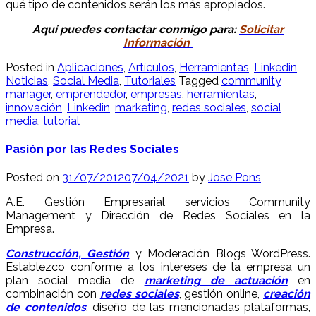
qué tipo de contenidos serán los más apropiados.
Aquí puedes contactar conmigo para:
Solicitar
Información
Posted in
Aplicaciones
,
Artículos
,
Herramientas
,
Linkedin
,
Noticias
,
Social Media
,
Tutoriales
Tagged
community
manager
,
emprendedor
,
empresas
,
herramientas
,
innovación
,
Linkedin
,
marketing
,
redes sociales
,
social
media
,
tutorial
Pasión por las Redes Sociales
Posted on
31/07/2012
07/04/2021
by
Jose Pons
A.E. Gestión Empresarial servicios Community
Management y Dirección de Redes Sociales en la
Empresa.
Construcción, Gestión
y Moderación Blogs WordPress.
Establezco conforme a los intereses de la empresa un
plan social media de
marketing de actuación
en
combinación con
redes sociales
, gestión online,
creación
de contenidos
, diseño de las mencionadas plataformas,