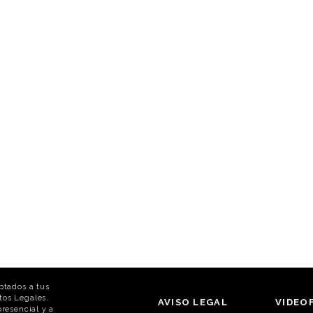
ptados a tus
tos Legales.
AVISO LEGAL
VIDEO
resencial y a