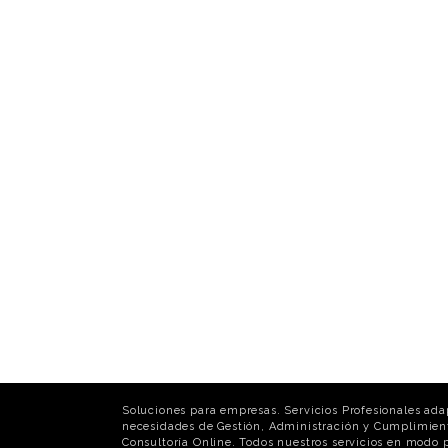
Soluciones para empresas. Servicios Profesionales ada
necesidades de Gestión, Administración y Cumplimien
Consultoría Online. Todos nuestros servicios en modo p