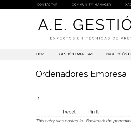
CONTACTAR
COMMUNITY MANAGER
XA
A.E. GEST
EXPERTOS EN TÉCNICAS DE PRE
SKIP
HOME
GESTIÓN EMPRESAS
PROTECCIÓN D
TO
CONTENT
Ordenadores Empresa
Tweet
Pin It
This entry was posted in . Bookmark the
permalin