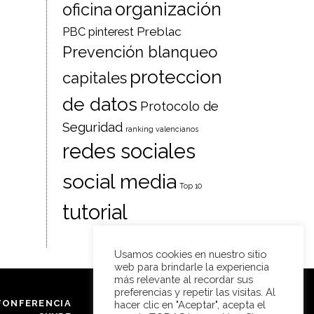
organización
oficina
Preblac
PBC
pinterest
Prevención blanqueo
proteccion
capitales
de datos
Protocolo de
Seguridad
ranking valencianos
redes sociales
social media
Top 10
tutorial
Usamos cookies en nuestro sitio
web para brindarle la experiencia
más relevante al recordar sus
preferencias y repetir las visitas. Al
FONFERENCIA
FORMULARIO DE
hacer clic en "Aceptar", acepta el