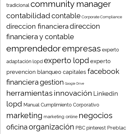
community manager
tradicional
contabilidad
contable
Corporate Compliance
direccion financiera
direccion
financiera y contable
emprendedor
empresas
experto
experto lopd
experto
adaptación lopd
facebook
prevencion blanqueo capitales
financiera
gestion
Google Drive
herramientas
innovación
Linkedin
lopd
Manual Cumplimiento Corporativo
negocios
marketing
marketing online
organización
oficina
Preblac
PBC
pinterest