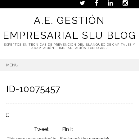
A.E. GESTIÓN
EMPRESARIAL SLU BLOG
EXPERTOS EN TÉCNICAS DE PREVENCIÓN DEL BLANQUEO DE CAPITALES Y
ADAPTACIÓN E IMPLANTACIÓN LOPD-GDPR
MENU
SKIP
TO
CONTENT
ID-10075457
Tweet
Pin It
This entry was posted in . Bookmark the
permalink
.