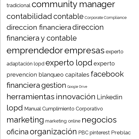
community manager
tradicional
contabilidad
contable
Corporate Compliance
direccion financiera
direccion
financiera y contable
emprendedor
empresas
experto
experto lopd
experto
adaptación lopd
facebook
prevencion blanqueo capitales
financiera
gestion
Google Drive
herramientas
innovación
Linkedin
lopd
Manual Cumplimiento Corporativo
negocios
marketing
marketing online
organización
oficina
Preblac
PBC
pinterest