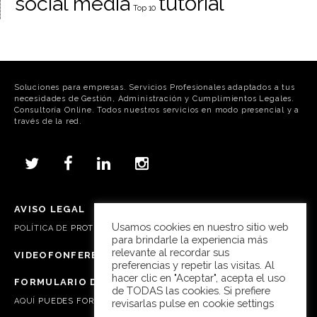
tutorial
social media
Top 10
Soluciones para empresas. Servicios Profesionales adaptados a tus
necesidades de Gestión, Administración y Cumplimientos Legales.
Consultoría Online. Todos nuestros servicios en modo presencial y a
través de la red.
AVISO LEGAL
Usamos cookies en nuestro sitio web
POLÍTICA DE
PROTECCIÓN DE DATOS, COOKIES Y REDES SOCIALES
para brindarle la experiencia más
relevante al recordar sus
VIDEOFONFERENCIA SKYPE
preferencias y repetir las visitas. Al
hacer clic en "Aceptar", acepta el uso
FORMULARIO DE CONTACTO
de TODAS las cookies. Si prefiere
AQUÍ
PUEDES FORMULAR TUS CONSULTAS Y PREGUNTAS
revisarlas pulse en cookie settings