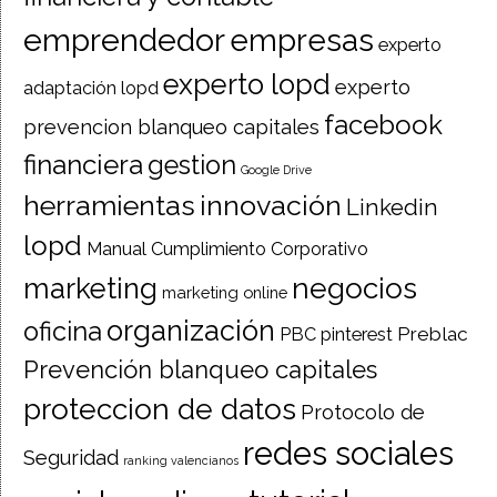
emprendedor
empresas
experto
experto lopd
experto
adaptación lopd
facebook
prevencion blanqueo capitales
financiera
gestion
Google Drive
herramientas
innovación
Linkedin
lopd
Manual Cumplimiento Corporativo
negocios
marketing
marketing online
organización
oficina
Preblac
PBC
pinterest
Prevención blanqueo capitales
proteccion de datos
Protocolo de
redes sociales
Seguridad
ranking valencianos