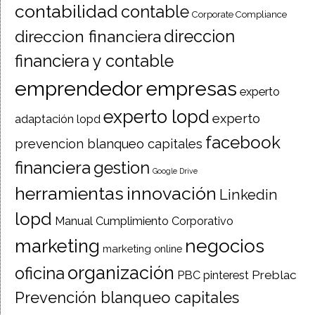
contabilidad
contable
Corporate Compliance
direccion financiera
direccion
financiera y contable
emprendedor
empresas
experto
experto lopd
experto
adaptación lopd
facebook
prevencion blanqueo capitales
financiera
gestion
Google Drive
herramientas
innovación
Linkedin
lopd
Manual Cumplimiento Corporativo
negocios
marketing
marketing online
organización
oficina
Preblac
PBC
pinterest
Prevención blanqueo capitales