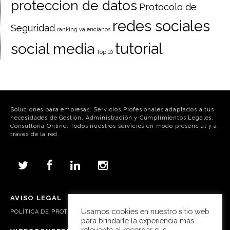
proteccion de datos
Protocolo de
redes sociales
Seguridad
ranking valencianos
tutorial
social media
Top 10
Soluciones para empresas. Servicios Profesionales adaptados a tus
necesidades de Gestión, Administración y Cumplimientos Legales.
Consultoría Online. Todos nuestros servicios en modo presencial y a
través de la red.
AVISO LEGAL
Usamos cookies en nuestro sitio web
POLÍTICA DE
PROTECCIÓN DE DATOS, COOKIES Y REDES SOCIALES
para brindarle la experiencia más
relevante al recordar sus