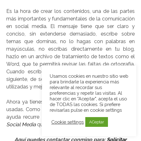
Es la hora de crear los contenidos, una de las partes
más importantes y fundamentales de la comunicación
en social media. El mensaje tiene que ser claro y
conciso, sin extenderse demasiado, escribe sobre
temas que dominas, no lo hagas con palabras en
mayúsculas, no escribas directamente en tu blog,
hazlo en un archivo de tratamiento de textos como el
Word, que te permitirá revisar las faltas de ortografía.
Cuando escribas guárdalo y vuelve a leerlo al día
Usamos cookies en nuestro sitio web
siguiente, de seguro cambiarás algunas de las frases
para brindarle la experiencia más
utilizadas y mejorarás con ello tu mensaje.
relevante al recordar sus
preferencias y repetir las visitas. Al
hacer clic en "Aceptar", acepta el uso
Ahora ya tienes todas las herramientas listas para ser
de TODAS las cookies. Si prefiere
usadas. Como verás no es una tarea fácil. Si precisas
revisarlas pulse en cookie settings
ayuda recurre a un profesional
Community Manager
Cookie settings
ACeptar
Social Media
que dará un rápido impulso a tu proyecto.
Aquí puedes contactar conmigo para:
Solicitar